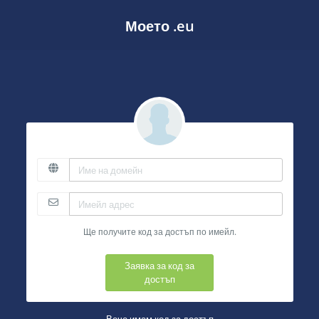
Моето .eu
Ще получите код за достъп по имейл.
Заявка за код за
достъп