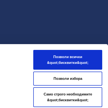
Позволи всички
&quot;бисквитки&quot;
Позволи избора
Само строго необходимите
&quot;бисквитки&quot;