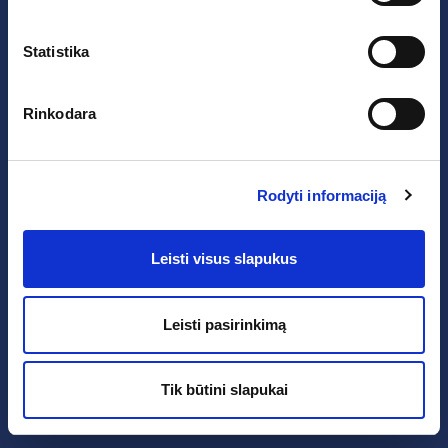
Aš jau turiu prisijungimo kodą
Statistika
Rinkodara
Rodyti informaciją
Teisinė informacija
Privatumo Politika
Pagalba
Leisti visus slapukus
Leisti pasirinkimą
Tik būtini slapukai
2005 - 2026 EURid VZW. All Rights Reserved