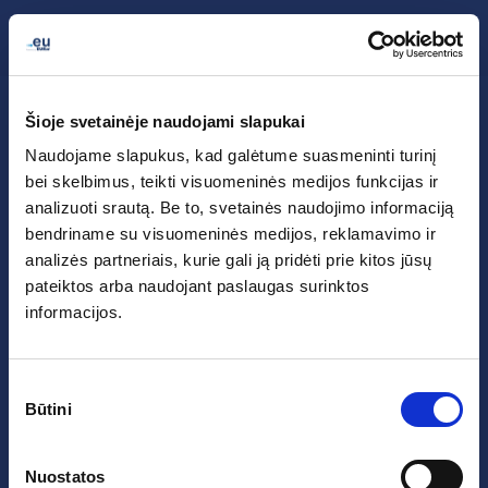
My .eu
Lietuvių (lt)
Šioje svetainėje naudojami slapukai
Naudojame slapukus, kad galėtume suasmeninti turinį
bei skelbimus, teikti visuomeninės medijos funkcijas ir
analizuoti srautą. Be to, svetainės naudojimo informaciją
bendriname su visuomeninės medijos, reklamavimo ir
analizės partneriais, kurie gali ją pridėti prie kitos jūsų
pateiktos arba naudojant paslaugas surinktos
informacijos.
Prisijungimo kodą gausite el. paštu.
Sutikimo
Prašyti
Būtini
prisijungimo
pasirinkimas
kodo
Nuostatos