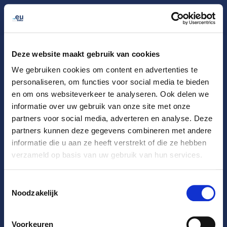
Mijn .eu
Nederlands (nl)
Deze website maakt gebruik van cookies
We gebruiken cookies om content en advertenties te
personaliseren, om functies voor social media te bieden
en om ons websiteverkeer te analyseren. Ook delen we
informatie over uw gebruik van onze site met onze
partners voor social media, adverteren en analyse. Deze
partners kunnen deze gegevens combineren met andere
informatie die u aan ze heeft verstrekt of die ze hebben
verzameld op basis van uw gebruik van hun services.
U ontvangt een toegangscode per e-mail.
Toegangscode
Toestemmingsselectie
aanvragen
Noodzakelijk
Ik heb al een toegangscode
Voorkeuren